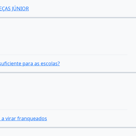
EÇAS JÚNIOR
suficiente para as escolas?
m a virar franqueados