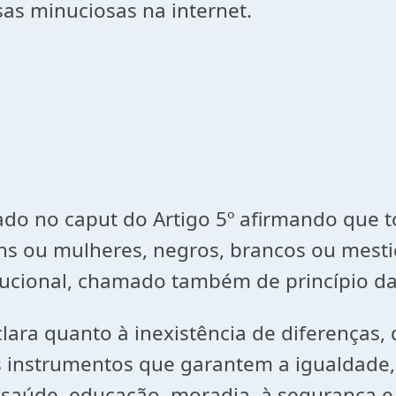
sas minuciosas na internet.
do no caput do Artigo 5º afirmando que to
s ou mulheres, negros, brancos ou mestiço
titucional, chamado também de princípio d
clara quanto à inexistência de diferenças,
 os instrumentos que garantem a igualdade
 saúde, educação, moradia, à segurança e 