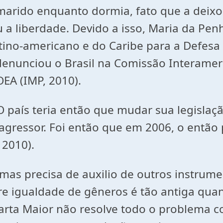
marido enquanto dormia, fato que a deixo
a liberdade. Devido a isso, Maria da Penh
no-americano e do Caribe para a Defesa d
), denunciou o Brasil na Comissão Interam
EA (IMP, 2010).
O país teria então que mudar sua legislaç
agressor. Foi então que em 2006, o então p
 2010).
recisa de auxilio de outros instrument
bre igualdade de gêneros é tão antiga qua
Carta Maior não resolve todo o problema c