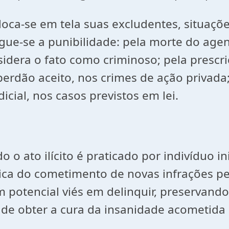
loca-se em tela suas excludentes, situaçõ
ue-se a punibilidade: pela morte do agente
nsidera o fato como criminoso; pela presc
perdão aceito, nos crimes de ação privada
icial, nos casos previstos em lei.
 o ato ilícito é praticado por indivíduo 
ática do cometimento de novas infrações 
potencial viés em delinquir, preservando 
im de obter a cura da insanidade acometida