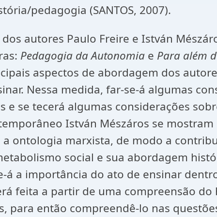
stória/pedagogia (SANTOS, 2007).
os autores Paulo Freire e István Mészáro
ras:
Pedagogia
da
Autonomia
e
Para
além
d
ncipais aspectos de abordagem dos autor
sinar. Nessa medida, far-se-á algumas con
ros e se tecerá algumas considerações sob
ntemporâneo István Mészáros se mostram 
e a ontologia marxista, de modo a contrib
metabolismo social e sua abordagem hist
e-á a importância do ato de ensinar dentr
erá feita a partir de uma compreensão d
ites, para então compreendê-lo nas questõ