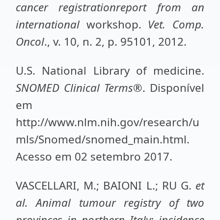
cancer registrationreport from an
international
workshop.
Vet. Comp.
Oncol
., v. 10, n. 2, p. 95101, 2012.
U.S. National Library of medicine.
SNOMED Clinical Terms
®. Disponível
em
http://www.nlm.nih.gov/research/u
mls/Snomed/snomed_main.html.
Acesso em 02 setembro 2017.
VASCELLARI, M.; BAIONI L.; RU G.
et
al.
Animal tumour registry of two
provinces in northern Italy: incidence