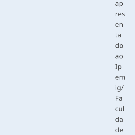
ap
res
en
ta
do
ao
Ip
em
ig/
Fa
cul
da
de