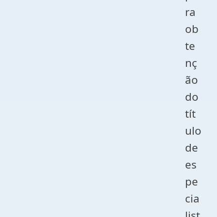
ra
ob
te
nç
ão
do
tít
ulo
de
es
pe
cia
list