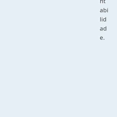
nt
abi
lid
ad
e.