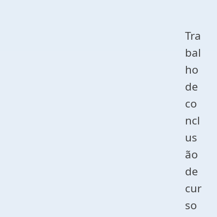
Tra
bal
ho
de
co
ncl
us
ão
de
cur
so