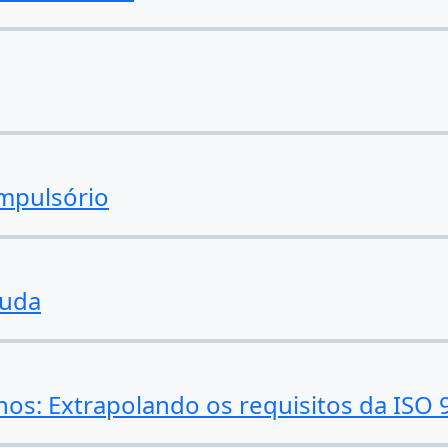
ompulsório
juda
s: Extrapolando os requisitos da ISO 