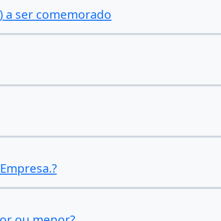
o) a ser comemorado
 Empresa.?
ior ou menor?