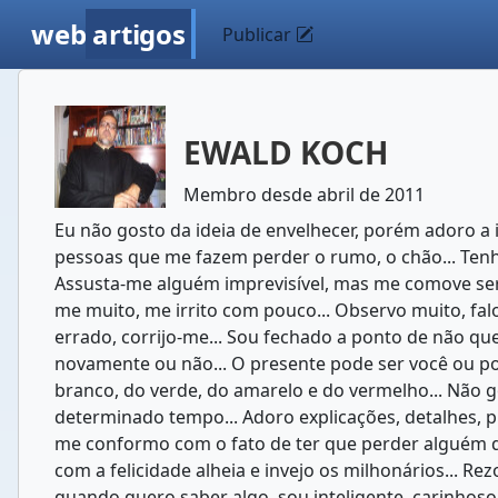
web
artigos
Publicar
EWALD KOCH
Membro desde abril de 2011
Eu não gosto da ideia de envelhecer, porém adoro a 
pessoas que me fazem perder o rumo, o chão... Tenho
Assusta-me alguém imprevisível, mas me comove ser s
me muito, me irrito com pouco... Observo muito, falo
errado, corrijo-me... Sou fechado a ponto de não q
novamente ou não... O presente pode ser você ou po
branco, do verde, do amarelo e do vermelho... Não 
determinado tempo... Adoro explicações, detalhes, pi
me conformo com o fato de ter que perder alguém q
com a felicidade alheia e invejo os milhonários...
quando quero saber algo, sou inteligente, carinhoso