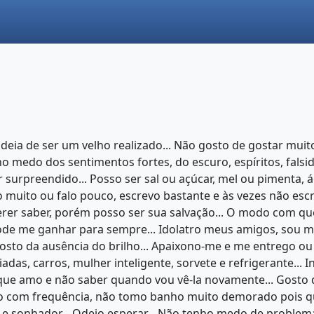
ideia de ser um velho realizado... Não gosto de gostar mu
 medo dos sentimentos fortes, do escuro, espíritos, falsida
urpreendido... Posso ser sal ou açúcar, mel ou pimenta, ág
 muito ou falo pouco, escrevo bastante e às vezes não escrev
uerer saber, porém posso ser sua salvação... O modo com q
de me ganhar para sempre... Idolatro meus amigos, sou mui
gosto da ausência do brilho... Apaixono-me e me entrego o
adas, carros, mulher inteligente, sorvete e refrigerante..
ue amo e não saber quando vou vê-la novamente... Gosto de
 Rezo com frequência, não tomo banho muito demorado pois
 e sonhador... Odeio esperar... Não tenho medo de problema