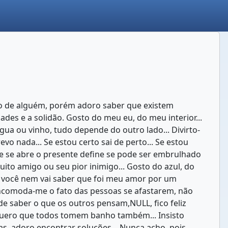
ito de alguém, porém adoro saber que existem
des e a solidão. Gosto do meu eu, do meu interior...
ua ou vinho, tudo depende do outro lado... Divirto-
o nada... Se estou certo sai de perto... Se estou
ue se abre o presente define se pode ser embrulhado
to amigo ou seu pior inimigo... Gosto do azul, do
u você nem vai saber que foi meu amor por um
. Incomoda-me o fato das pessoas se afastarem, não
 saber o que os outros pensam,NULL, fico feliz
 quero que todos tomem banho também... Insisto
s, adoro encontrar soluções... Nunca acho, pois