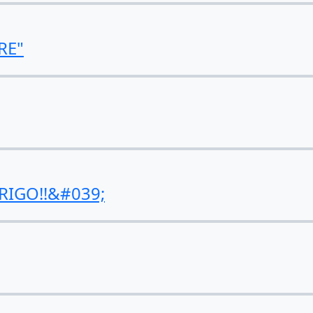
RE"
IGO!!&#039;