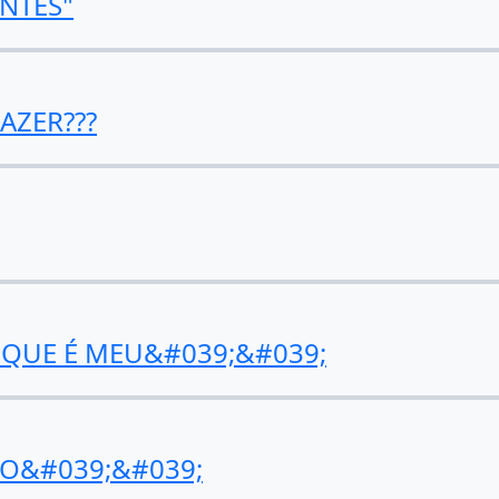
NTES"
FAZER???
QUE É MEU&#039;&#039;
ÃO&#039;&#039;