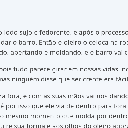
do lodo sujo e fedorento, e após o proce
ldar o barro. Então o oleiro o coloca na r
do, apertando e moldando, e o barro vai 
ois tudo parece girar em nossas vidas, n
as ninguém disse que ser crente era fácil
a fora, e com as suas mãos vai nos dando
 é por isso que ele via de dentro para for
no mesmo momento que molda por dentro 
re sua forma e aos olhos do oleiro agora