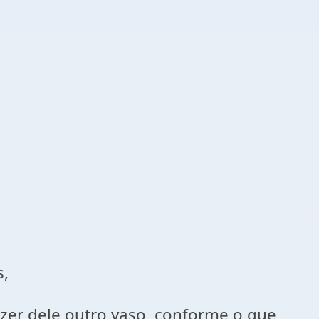
s,
azer dele outro vaso, conforme o que