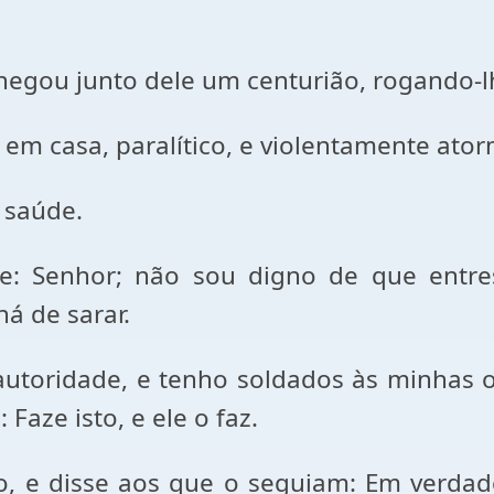
hegou junto dele um centurião, rogando-l
 em casa, paralítico, e violentamente ato
i saúde.
se: Senhor; não sou digno de que entr
á de sarar.
ridade, e tenho soldados às minhas orden
Faze isto, e ele o faz.
sto, e disse aos que o seguiam: Em verd