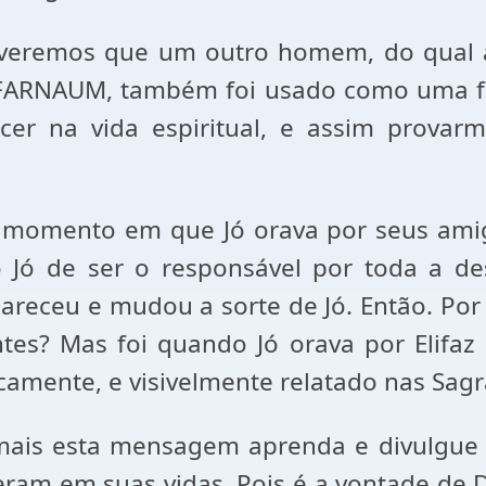
eremos que um outro homem, do qual a
ARNAUM, também foi usado como uma fe
er na vida espiritual, e assim provar
no momento
em que Jó
orava por seus amig
Jó de ser o responsável por toda a de
areceu e mudou a sorte de Jó. Então. Por
s? Mas foi quando Jó orava por Elifaz o
amente, e visivelmente relatado nas Sagra
mais esta mensagem aprenda e divulgue
eram em suas vidas. Pois é a vontade de