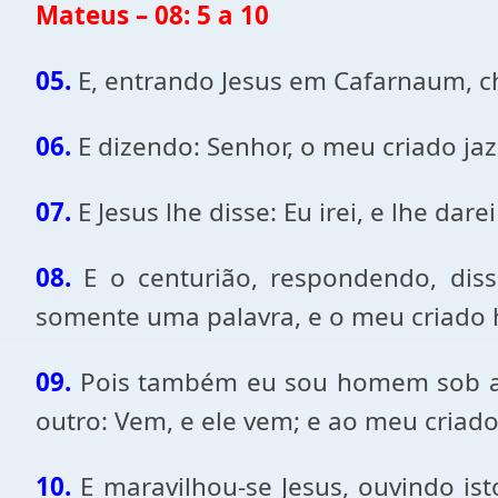
Mateus – 08:
5 a
10
05.
E, entrando Jesus em Cafarnaum, c
06.
E dizendo: Senhor, o meu criado jaz
07.
E Jesus lhe disse: Eu irei, e lhe dare
08.
E o centurião, respondendo, dis
somente uma palavra, e o meu criado h
09.
Pois também eu sou homem sob auto
outro: Vem, e ele vem; e ao meu criado: 
10.
E maravilhou-se Jesus, ouvindo i