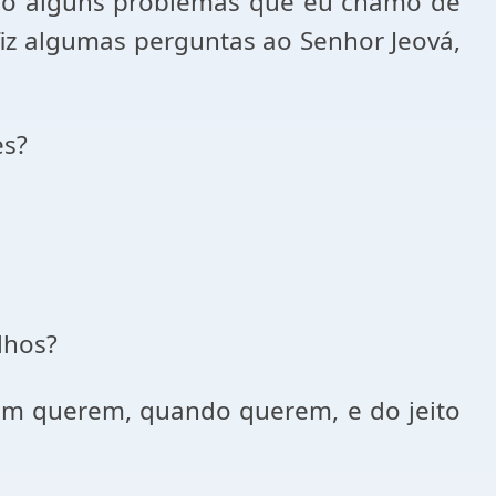
ado alguns problemas que eu chamo de
fiz algumas perguntas ao Senhor Jeová,
es?
lhos?
em querem, quando querem, e do jeito