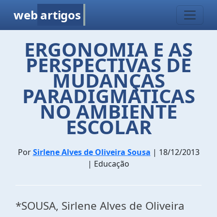
web
artigos
ERGONOMIA E AS
PERSPECTIVAS DE
MUDANÇAS
PARADIGMÁTICAS
NO AMBIENTE
ESCOLAR
Por
Sirlene Alves de Oliveira Sousa
| 18/12/2013
| Educação
*SOUSA, Sirlene Alves de Oliveira