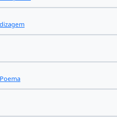
ndizagem
e Poema