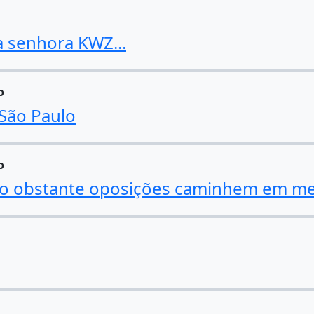
da senhora KWZ...
o
 São Paulo
o
Não obstante oposições caminhem em me