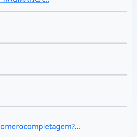
 telomerocompletagem?...