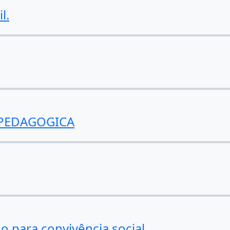
l.
 PEDAGOGICA
o para convivência social