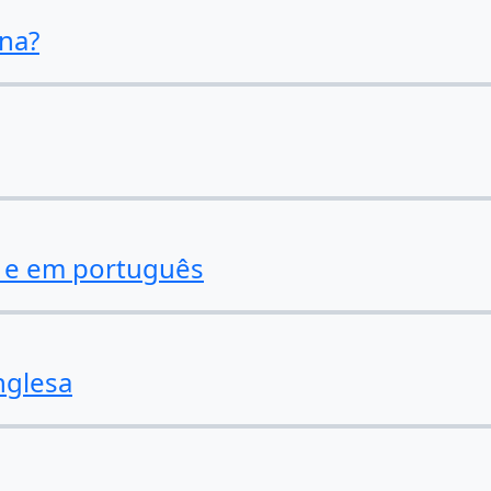
ena?
o e em português
nglesa