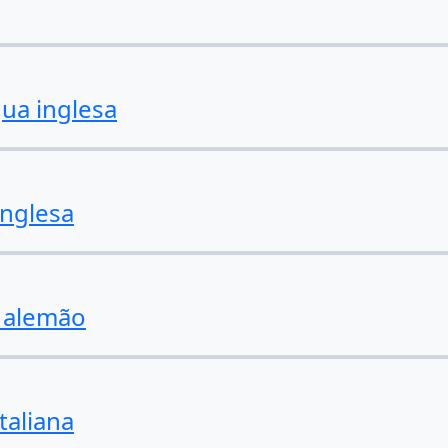
ua inglesa
inglesa
m alemão
taliana