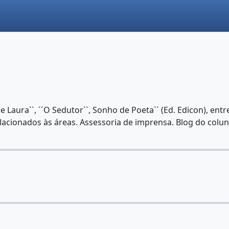
 de Laura``, ´´O Sedutor``, Sonho de Poeta`` (Ed. Edicon), ent
elacionados às áreas. Assessoria de imprensa. Blog do col