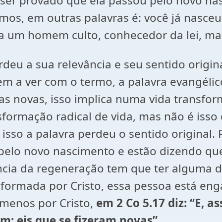
e ser provado que ela passou pelo novo n
emos, em outras palavras é: você já nasc
a um homem culto, conhecedor da lei, ma
erdeu a sua relevância e seu sentido orig
tem a ver com o termo, a palavra evangéli
oas novas, isso implica numa vida transf
sformação radical de vida, mas não é iss
 isso a palavra perdeu o sentido origina
pelo novo nascimento e estão dizendo que
cia da regeneração tem que ter alguma di
sformada por Cristo, essa pessoa está eng
, menos por Cristo,
em 2 Co 5.17 diz: “E, a
am; eis que se fizeram novas”