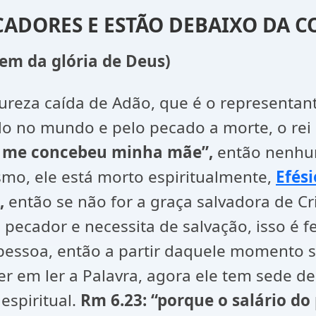
CADORES E ESTÃO DEBAIXO DA 
em da glória de Deus)
reza caída de Adão, que é o representant
o no mundo e pelo pecado a morte, o rei 
o me concebeu minha mãe”,
então nenhum
o, ele está morto espiritualmente,
Efési
”,
então se não for a graça salvadora de C
ecador e necessita de salvação, isso é fe
essoa, então a partir daquele momento se
zer em ler a Palavra, agora ele tem sede d
espiritual.
Rm 6.23: “
porque o salário do