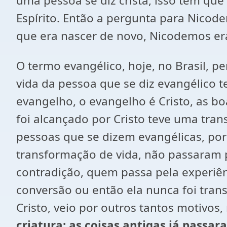
uma pessoa se diz cristã, isso tem qu
Espírito. Então a pergunta para Nicod
que era nascer de novo, Nicodemos er
O termo evangélico, hoje, no Brasil, p
vida da pessoa que se diz evangélico 
evangelho, o evangelho é Cristo, as b
foi alcançado por Cristo teve uma tran
pessoas que se dizem evangélicas, por
transformação de vida, não passaram 
contradição, quem passa pela experiên
conversão ou então ela nunca foi tran
Cristo, veio por outros tantos motivos
criatura; as coisas antigas já passar