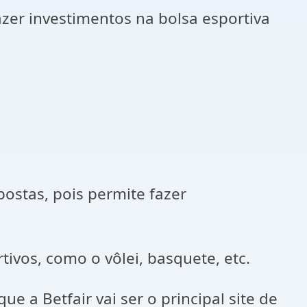
zer investimentos na bolsa esportiva
postas, pois permite fazer
ivos, como o vôlei, basquete, etc.
 a Betfair vai ser o principal site de