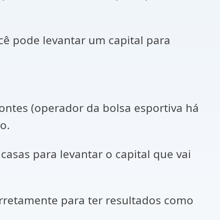
cê pode levantar um capital para
Fontes (operador da bolsa esportiva há
o.
casas para levantar o capital que vai
orretamente para ter resultados como