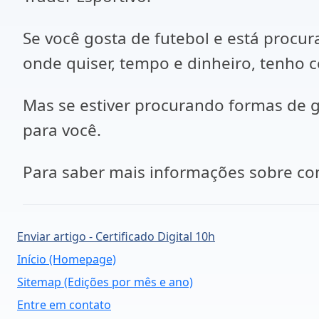
Se você gosta de futebol e está procur
onde quiser, tempo e dinheiro, tenho
Mas se estiver procurando formas de g
para você.
Para saber mais informações sobre co
Enviar artigo - Certificado Digital 10h
Início (Homepage)
Sitemap (Edições por mês e ano)
Entre em contato