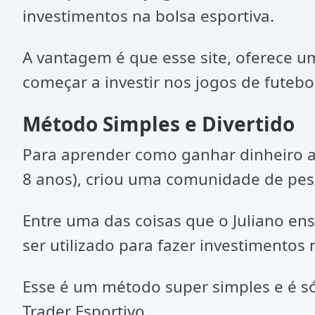
investimentos na bolsa esportiva.
A vantagem é que esse site, oferece u
começar a investir nos jogos de futebo
Método Simples e Divertido
Para aprender como ganhar dinheiro ass
8 anos), criou uma comunidade de pes
Entre uma das coisas que o Juliano ens
ser utilizado para fazer investimentos 
Esse é um método super simples e é só
Trader Esportivo.