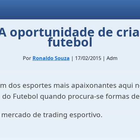
 A oportunidade de cr
futebol
Por
Ronaldo Souza
| 17/02/2015 | Adm
um dos esportes mais apaixonantes aqui n
és do Futebol quando procura-se formas d
o mercado de trading esportivo.