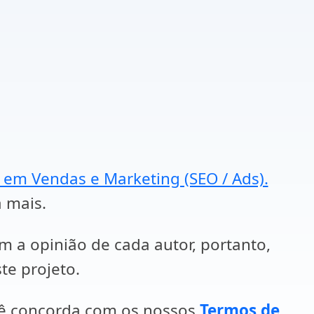
a em Vendas e Marketing (SEO / Ads).
a mais.
em a opinião de cada autor, portanto,
te projeto.
cê concorda com os nossos
Termos de