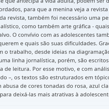
e que antecipa a vida adulta, podem ser 
ordados, para que a menina veja a revis
 da revista, também foi necessário uma pe
nalístico, como também arte gráfica - qua
o-alvo. O convívio com as adolescentes ta
rem e quais são suas dificuldades. Graças
m o trabalho, desde ideias na diagramação
a linha jornalística, porém, são escritos
de leitura. Por esse motivo, e com anális
ado –, os textos são estruturados em tópi
m abusa de cores tonadas do rosa, azul c
para deixá-las mais atrativas à adolescent