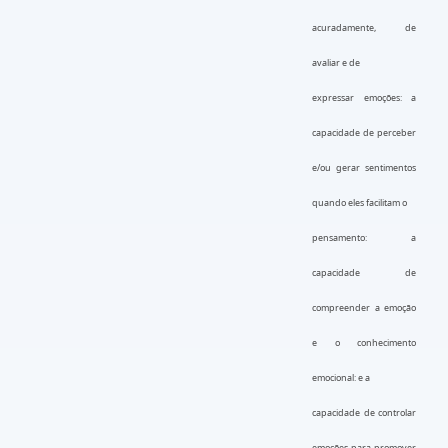
acuradamente, de
avaliar e de
expressar emoções: a
capacidade de perceber
e/ou gerar sentimentos
quando eles facilitam o
pensamento: a
capacidade de
compreender a emoção
e o conhecimento
emocional: e a
capacidade de controlar
emoções para promover