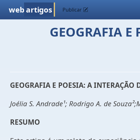
web
artigos
Publicar
GEOGRAFIA E 
GEOGRAFIA E POESIA: A INTERAÇÃO
Joélia S. Andrade¹; Rodrigo A. de Souza²;M
RESUMO