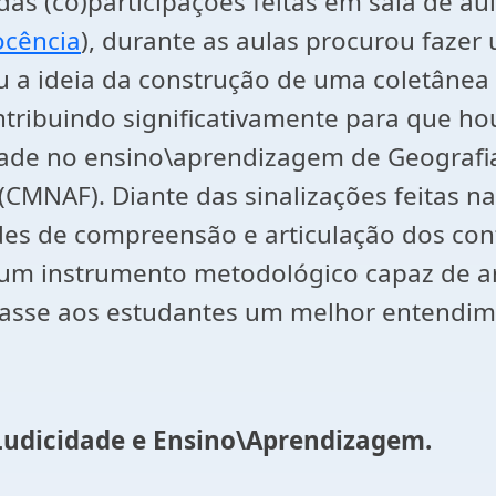
das (co)participações feitas em sala de au
ocência
), durante as aulas procurou faze
u a ideia da construção de uma coletânea
ontribuindo significativamente para que h
dade no ensino\aprendizagem de Geografia
 (CMNAF). Diante das sinalizações feitas 
es de compreensão e articulação dos cont
 um instrumento metodológico capaz de ar
litasse aos estudantes um melhor entendi
Ludicidade e Ensino\Aprendizagem.