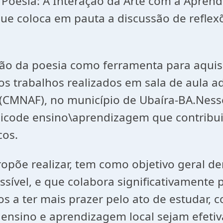
 e Poesia: A Interação da Arte com a Apr
que coloca em pauta a discussão de refle
ização da poesia como ferramenta para aqu
s trabalhos realizados em sala de aula ad
o (CMNAF), no município de Ubaíra-BA.Ness
code ensino\aprendizagem que contribui
cos.
ropõe realizar, tem como objetivo geral 
sível, e que colabora significativamente
s a ter mais prazer pelo ato de estudar, 
ensino e aprendizagem local sejam efetiv