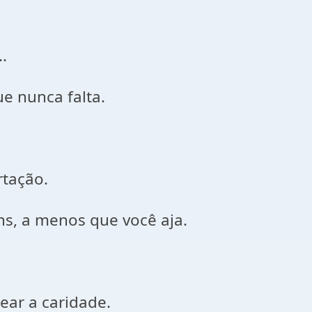
.
e nunca falta.
rtação.
s, a menos que você aja.
uear a caridade.