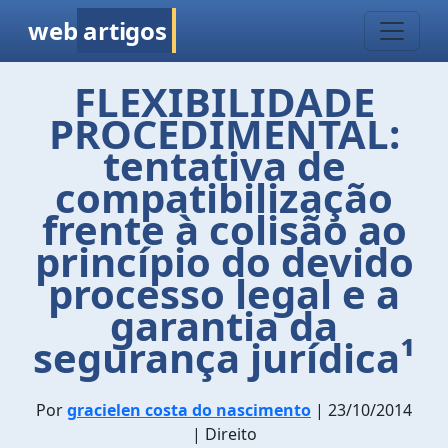
web
artigos
FLEXIBILIDADE
PROCEDIMENTAL:
tentativa de
compatibilização
frente à colisão ao
princípio do devido
processo legal e a
garantia da
segurança jurídica¹
Por
gracielen costa do nascimento
| 23/10/2014
| Direito