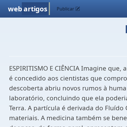
web
artigos
Publicar
ESPIRITISMO E CIÊNCIA Imagine que, ao
é concedido aos cientistas que comprova
descoberta abriu novos rumos à humani
laboratório, concluindo que ela poderi
Terra. A partícula é derivada do Fluíd
materiais. A medicina também se benef