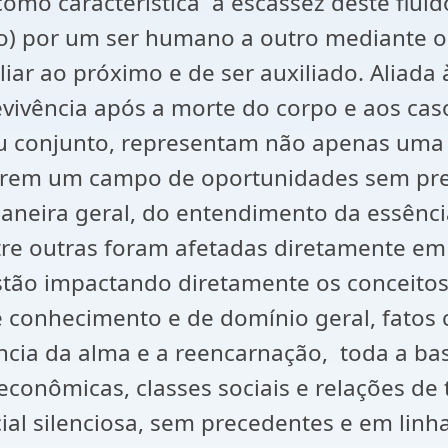
mo característica a escassez deste fluído
do) por um ser humano a outro mediante 
liar ao próximo e de ser auxiliado. Aliada
evivência após a morte do corpo e aos ca
eu conjunto, representam não apenas um
rem um campo de oportunidades sem prec
neira geral, do entendimento da essência 
entre outras foram afetadas diretamente e
ão impactando diretamente os conceitos 
e conhecimento e de domínio geral, fatos
ência da alma e a reencarnação, toda a b
 econômicas, classes sociais e relações d
ial silenciosa, sem precedentes e em lin