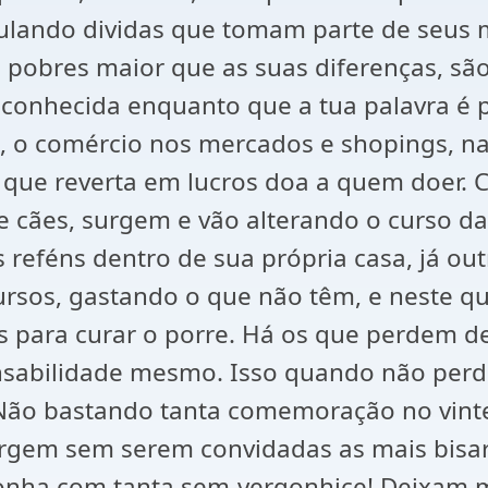
lando dividas que tomam parte de seus 
e pobres maior que as suas diferenças, sã
conhecida enquanto que a tua palavra é 
, o comércio nos mercados e shopings, nas
a que reverta em lucros doa a quem doer.
 e cães, surgem e vão alterando o curso 
 reféns dentro de sua própria casa, já o
rsos, gastando o que não têm, e neste qu
s para curar o porre. Há os que perdem d
onsabilidade mesmo. Isso quando não perde
. Não bastando tanta comemoração no vint
surgem sem serem convidadas as mais bis
gonha com tanta sem-vergonhice! Deixam 