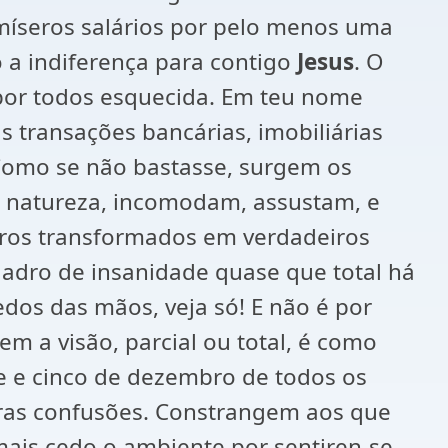
míseros salários por pelo menos uma
o a indiferença para contigo
Jesus
. O
por todos esquecida. Em teu nome
 transações bancárias, imobiliárias
 Como se não bastasse, surgem os
da natureza, incomodam, assustam, e
utros transformados em verdadeiros
adro de insanidade quase que total há
edos das mãos, veja só! E não é por
m a visão, parcial ou total, é como
e e cinco de dezembro de todos os
aras confusões. Constrangem aos que
mais cedo o ambiente por sentiren-se