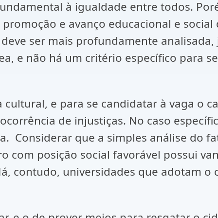
o fundamental à igualdade entre todos. Po
 promoção e avanço educacional e social d
deve ser mais profundamente analisada, 
a, e não há um critério específico para s
 cultural, e para se candidatar à vaga o 
corrência de injustiças. No caso específic
. Considerar que a simples análise do fato
ro com posição social favorável possui v
á, contudo, universidades que adotam o cr
ar, e o de prover meios para resgatar o c