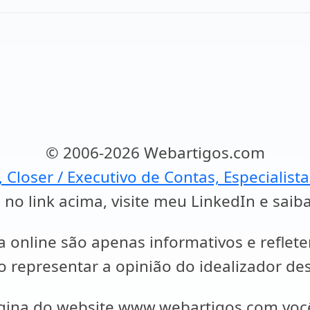
© 2006-2026 Webartigos.com
, Closer / Executivo de Contas, Especialist
 no link acima, visite meu LinkedIn e saib
a online são apenas informativos e reflet
representar a opinião do idealizador des
ágina do website www.webartigos.com vo