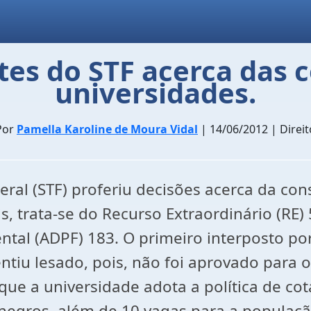
es do STF acerca das c
universidades.
Por
Pamella Karoline de Moura Vidal
| 14/06/2012 | Direit
al (STF) proferiu decisões acerca da cons
is, trata-se do Recurso Extraordinário (RE
al (ADPF) 183. O primeiro interposto po
ntiu lesado, pois, não foi aprovado para 
 que a universidade adota a política de co
negros, além de 10 vagas para a populaçã