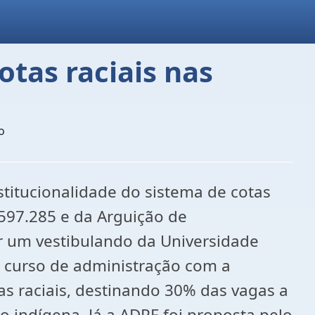
otas raciais nas
o
titucionalidade do sistema de cotas
) 597.285 e da Arguição de
r um vestibulando da Universidade
o curso de administração com a
tas raciais, destinando 30% das vagas a
o indígena. Já a ADPF foi proposta pelo