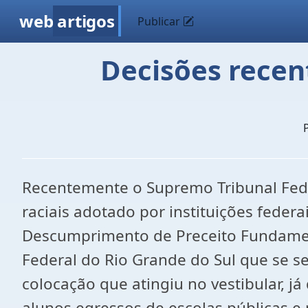
web
artigos
Publicar
Decisões recent
Recentemente o Supremo Tribunal Feder
raciais adotado por instituições federa
Descumprimento de Preceito Fundament
Federal do Rio Grande do Sul que se se
colocação que atingiu no vestibular, já
alunos egressos de escolas públicas e 