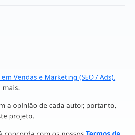
a em Vendas e Marketing (SEO / Ads).
a mais.
em a opinião de cada autor, portanto,
te projeto.
cê concorda com os nossos
Termos de