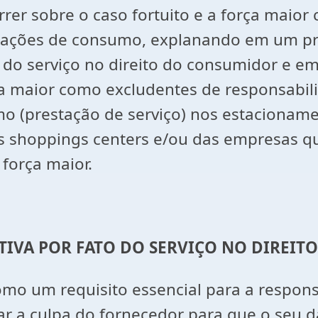
rer sobre o caso fortuito e a força maio
s relações de consumo, explanando em um 
ato do serviço no direito do consumidor 
orça maior como excludentes de responsabi
o (prestação de serviço) nos estacionam
s shoppings centers e/ou das empresas q
 força maior.
JETIVA POR FATO DO SERVIÇO NO DIREI
omo um requisito essencial para a responsa
r a culpa do fornecedor para que o seu 