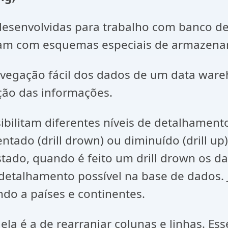
desenvolvidas para trabalho com banco 
lham com esquemas especiais de armazen
avegação fácil dos dados de um data ware
ção das informações.
bilitam diferentes níveis de detalhamen
ntado (drill drown) ou diminuído (drill u
stado, quando é feito um drill drown os 
 detalhamento possível na base de dados. J
ndo a países e continentes.
ela é a de rearranjar colunas e linhas. E