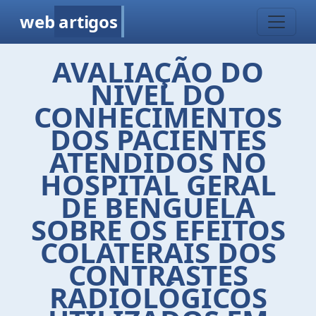
web
artigos
AVALIAÇÃO DO
NIVEL DO
CONHECIMENTOS
DOS PACIENTES
ATENDIDOS NO
HOSPITAL GERAL
DE BENGUELA
SOBRE OS EFEITOS
COLATERAIS DOS
CONTRASTES
RADIOLÓGICOS