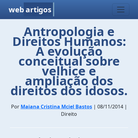
web
artigos
Antropologia e
Direitos Humanos:
A evolução
conceitual sobre
velhice e
ampliação dos
direitos dos idosos.
Por
Maiana Cristina Mciel Bastos
| 08/11/2014 |
Direito