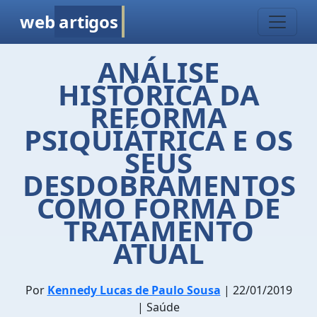
web
artigos
ANÁLISE
HISTÓRICA DA
REFORMA
PSIQUIÁTRICA E OS
SEUS
DESDOBRAMENTOS
COMO FORMA DE
TRATAMENTO
ATUAL
Por
Kennedy Lucas de Paulo Sousa
| 22/01/2019
| Saúde