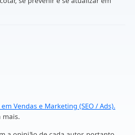
tar, se prevenir e se atualizar em
a em Vendas e Marketing (SEO / Ads).
a mais.
em a opinião de cada autor, portanto,