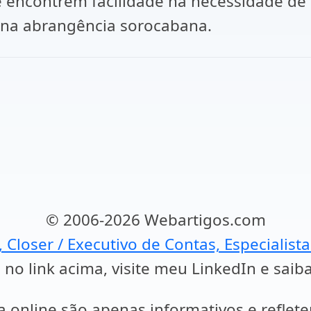
encontrem facilidade na necessidade de co
 na abrangência sorocabana.
© 2006-2026 Webartigos.com
, Closer / Executivo de Contas, Especialist
 no link acima, visite meu LinkedIn e saib
a online são apenas informativos e reflet