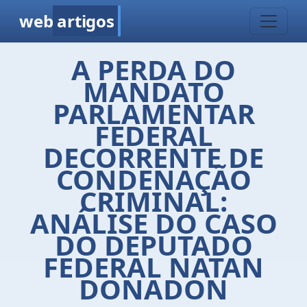
web
artigos
A PERDA DO
MANDATO
PARLAMENTAR
FEDERAL
DECORRENTE DE
CONDENAÇÃO
CRIMINAL:
ANÁLISE DO CASO
DO DEPUTADO
FEDERAL NATAN
DONADON