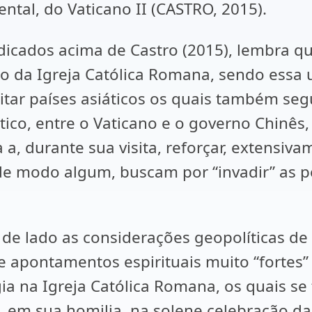
tal, do Vaticano II (CASTRO, 2015).
ndicados acima de Castro (2015), lembra q
 da Igreja Católica Romana, sendo essa u
sitar países asiáticos os quais também se
co, entre o Vaticano e o governo Chinês, a
 a, durante sua visita, reforçar, extensiva
de modo algum, buscam por “invadir” as p
de lado as considerações geopolíticas de 
de apontamentos espirituais muito “fortes
a na Igreja Católica Romana, os quais se
co, em sua homilia, na solene celebração 