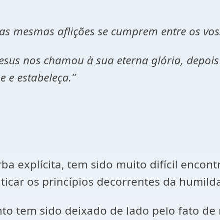
ue as mesmas aflições se cumprem entre os v
 Jesus nos chamou à sua eterna glória, depo
e e estabeleça.”
a explícita, tem sido muito difícil encon
ticar os princípios decorrentes da humild
nto tem sido deixado de lado pelo fato de