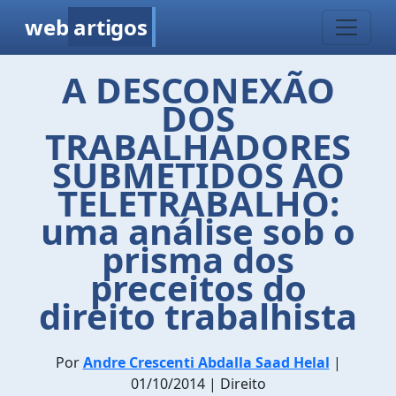
web
artigos
A DESCONEXÃO
DOS
TRABALHADORES
SUBMETIDOS AO
TELETRABALHO:
uma análise sob o
prisma dos
preceitos do
direito trabalhista
Por
Andre Crescenti Abdalla Saad Helal
|
01/10/2014 | Direito