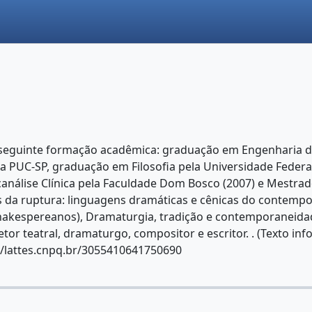
 seguinte formação acadêmica: graduação em Engenharia de
 PUC-SP, graduação em Filosofia pela Universidade Federal
canálise Clínica pela Faculdade Dom Bosco (2007) e Mestrad
as da ruptura: linguagens dramáticas e cênicas do contempo
shakespereanos), Dramaturgia, tradição e contemporaneida
tor teatral, dramaturgo, compositor e escritor. . (Texto in
//lattes.cnpq.br/3055410641750690