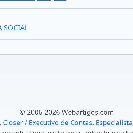
A SOCIAL
© 2006-2026 Webartigos.com
, Closer / Executivo de Contas, Especialist
 no link acima, visite meu LinkedIn e saib