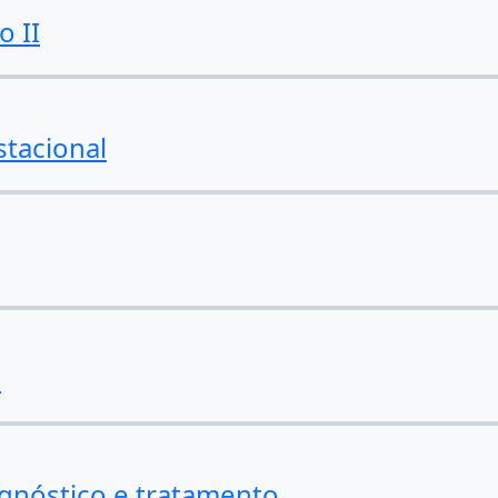
o II
stacional
s
agnóstico e tratamento