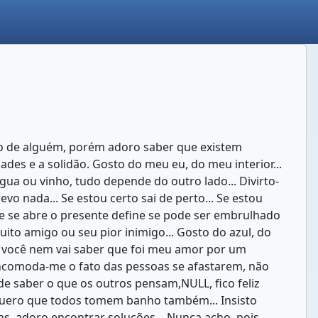
ito de alguém, porém adoro saber que existem
des e a solidão. Gosto do meu eu, do meu interior...
ua ou vinho, tudo depende do outro lado... Divirto-
o nada... Se estou certo sai de perto... Se estou
ue se abre o presente define se pode ser embrulhado
to amigo ou seu pior inimigo... Gosto do azul, do
u você nem vai saber que foi meu amor por um
. Incomoda-me o fato das pessoas se afastarem, não
 saber o que os outros pensam,NULL, fico feliz
 quero que todos tomem banho também... Insisto
s, adoro encontrar soluções... Nunca acho, pois