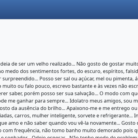
ideia de ser um velho realizado... Não gosto de gostar mu
 medo dos sentimentos fortes, do escuro, espíritos, falsida
urpreendido... Posso ser sal ou açúcar, mel ou pimenta, ág
 muito ou falo pouco, escrevo bastante e às vezes não escrev
uerer saber, porém posso ser sua salvação... O modo com q
de me ganhar para sempre... Idolatro meus amigos, sou mui
gosto da ausência do brilho... Apaixono-me e me entrego o
adas, carros, mulher inteligente, sorvete e refrigerante..
ue amo e não saber quando vou vê-la novamente... Gosto de
 Rezo com frequência, não tomo banho muito demorado pois
 e sonhador... Odeio esperar... Não tenho medo de problema