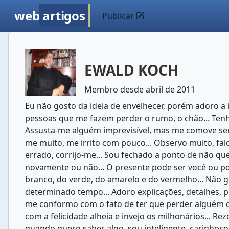
web
artigos
Publicar
EWALD KOCH
Membro desde abril de 2011
Eu não gosto da ideia de envelhecer, porém adoro a 
pessoas que me fazem perder o rumo, o chão... Tenho
Assusta-me alguém imprevisível, mas me comove ser s
me muito, me irrito com pouco... Observo muito, falo
errado, corrijo-me... Sou fechado a ponto de não q
novamente ou não... O presente pode ser você ou po
branco, do verde, do amarelo e do vermelho... Não 
determinado tempo... Adoro explicações, detalhes, pi
me conformo com o fato de ter que perder alguém q
com a felicidade alheia e invejo os milhonários...
quando quero saber algo, sou inteligente, carinhoso