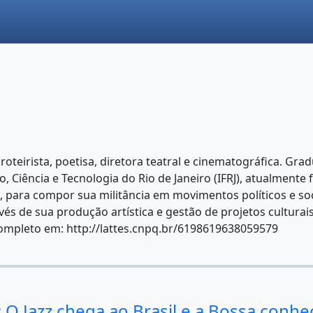
, roteirista, poetisa, diretora teatral e cinematográfica. G
o, Ciência e Tecnologia do Rio de Janeiro (IFRJ), atualmente
s, para compor sua militância em movimentos políticos e so
és de sua produção artística e gestão de projetos culturai
completo em: http://lattes.cnpq.br/6198619638059579
: O Jazz chega ao Brasil e a Bossa con