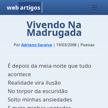
web
artigos
Vivendo Na
Madrugada
Por
Adriano Saraiva
| 19/03/2008 | Poesias
É depois da meia-noite que tudo
acontece
Realidade vira ilusão
No torpor da escuridão
Solto minhas ansiedades
E mato minhas vontades