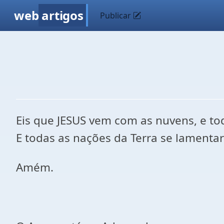
web
artigos
Publicar
Eis que JESUS vem com as nuvens, e to
E todas as nações da Terra se lamenta
Amém.