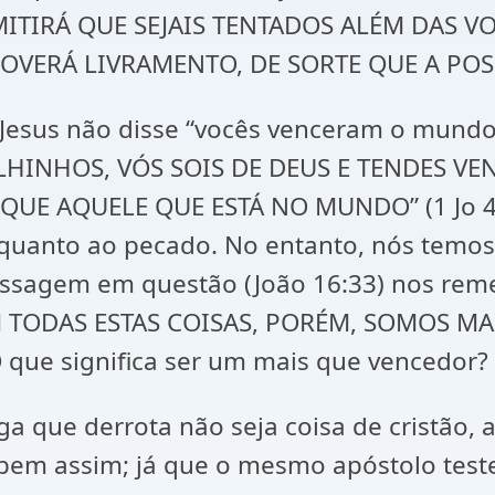
ITIRÁ QUE SEJAIS TENTADOS ALÉM DAS V
VERÁ LIVRAMENTO, DE SORTE QUE A POSSA
esus não disse “vocês venceram o mundo, e
FILHINHOS, VÓS SOIS DE DEUS E TENDES V
QUE AQUELE QUE ESTÁ NO MUNDO” (1 Jo 4
e quanto ao pecado. No entanto, nós temo
ssagem em questão (João 16:33) nos remet
“EM TODAS ESTAS COISAS, PORÉM, SOMOS 
que significa ser um mais que vencedor?
que derrota não seja coisa de cristão, 
é bem assim; já que o mesmo apóstolo tes