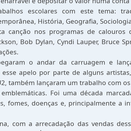
nenarrável e depositar o valor numa conta b
abalhos escolares com este tema: tr
temporânea, História, Geografia, Sociolog
 canção nos programas de calouros de t
ckson, Bob Dylan, Cyndi Lauper, Bruce Sp
ações.
s pegaram o andar da carruagem e lan
 esse apelo por parte de alguns artistas
 U2, também lançaram um trabalho com o
 emblemáticas. Foi uma década marcad
, fomes, doenças e, principalmente a in
ana, com a arrecadação das vendas dess