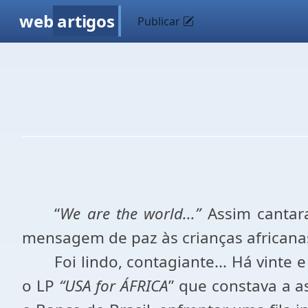
web
artigos
Publicar
“
We are the world...”
Assim cantar
mensagem de paz às crianças africana
Foi lindo, contagiante... Há vint
o LP
“USA for ÁFRICA
” que constava a a