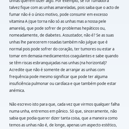
unhas querem dizer algo. Por exemplo, se for fumadora
talvez fique com as unhas amareladas, pois saiba que o acto de
fumar não é o único motivo, pode consumir em excesso
vitamina A (que torna não só as unhas mas a nossa pele
amarela), que pode sofrer de problemas hepáticos ou,
nomeadamente, de diabetes. Assustador, não é? Se as suas
unhas lhe parecerem rosadas também não julgue que é
normal pois pode sofrer do coração, ter tumores ou estar a
tomar em demasia medicamentos coagulantes e sabe quando
se têm riscas esbranquiçadas nas unhas (na horizontal)?
Acredite que não é somente de arranjar as unhas com
frequência pode mesmo significar que pode ter alguma
insuficiência pulmonar ou cardíaca e que também pode estar
anémica.
Não escrevo isto para que, cada vez que virmos qualquer falha
numa unha, entremos em pânico. Só que, sinceramente, não
sabia que podia querer dizer tanta coisa, que a maneira como
temos as unhas não é, de longe, apenas um aspecto estético,