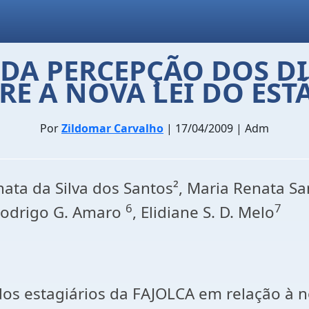
DA PERCEPÇÃO DOS DI
RE A NOVA LEI DO EST
Por
Zildomar Carvalho
| 17/04/2009 | Adm
nata da Silva dos Santos², Maria Renata S
6
7
Rodrigo G. Amaro
, Elidiane S. D. Melo
 dos estagiários da FAJOLCA em relação à 