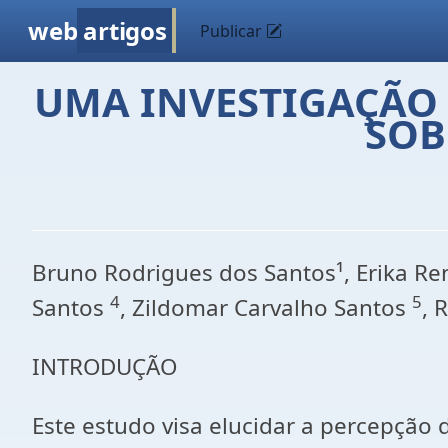
web
artigos
Publicar
UMA INVESTIGAÇÃO 
SOB
Bruno Rodrigues dos Santos¹, Erika Re
4
5
Santos
, Zildomar Carvalho Santos
, 
INTRODUÇÃO
Este estudo visa elucidar a percepção