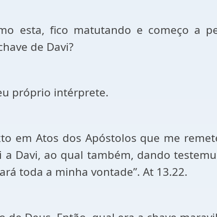
o esta, fico matutando e começo a pe
 chave de Davi?
eu próprio intérprete.
xto em Atos dos Apóstolos que me remet
 a Davi, ao qual também, dando testemunh
á toda a minha vontade”. At 13.22.