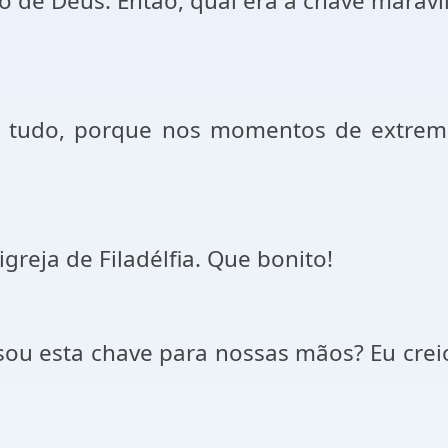
de Deus. Então, qual era a chave maravi
 em tudo, porque nos momentos de extrem
greja de Filadélfia. Que bonito!
ou esta chave para nossas mãos? Eu creio