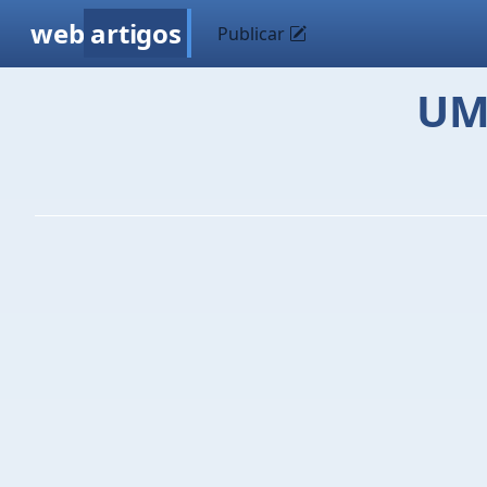
web
artigos
Publicar
UM
by 