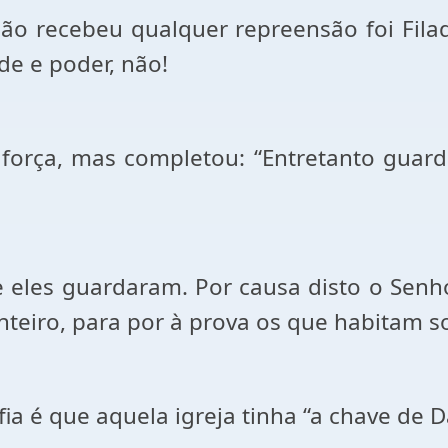
não recebeu qualquer repreensão foi Filad
de e poder, não!
a força, mas completou: “Entretanto gua
ue eles guardaram. Por causa disto o Sen
teiro, para por à prova os que habitam so
a é que aquela igreja tinha “a chave de Da