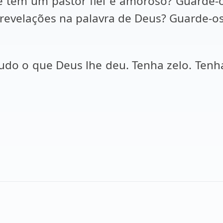
 tem um pastor fiel e amoroso? Guarde-o
 revelações na palavra de Deus? Guarde-os
do o que Deus lhe deu. Tenha zelo. Tenha