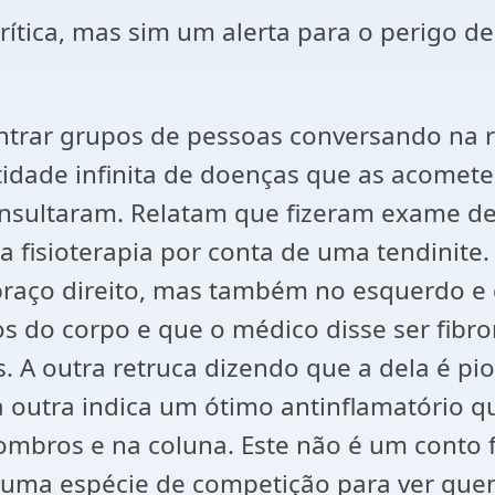
crítica, mas sim um alerta para o perigo 
trar grupos de pessoas conversando na ru
ade infinita de doenças que as acomet
sultaram. Relatam que fizeram exame de 
a fisioterapia por conta de uma tendinit
raço direito, mas também no esquerdo e 
os do corpo e que o médico disse ser fibr
s. A outra retruca dizendo que a dela é pi
 outra indica um ótimo antinflamatório 
ombros e na coluna. Este não é um conto f
uma espécie de competição para ver que